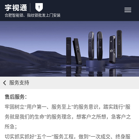
Toggle
navigat
合肥
智能锁
、
指纹锁
批发上门安装
服务支持
售后服务：
牢固树立“用户第一、服务至上”的服务意识，踏实践行“服
务就是我们的生命”的服务理念，想客户之所想，急客户之
所急；
切实抓实抓好“五个一”服务工程，做到“一次成交、终身服